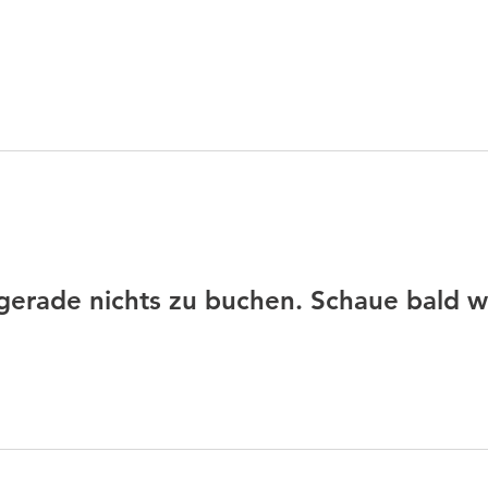
Verein
Aktuelles
Tennis
Termine
Gastrono
 gerade nichts zu buchen. Schaue bald w