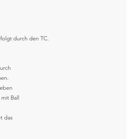
rfolgt durch den TC.
durch
men.
leben
mit Ball
et das