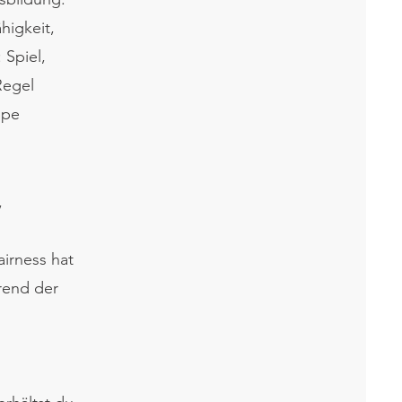
higkeit,
 Spiel,
Regel
ppe
,
airness hat
hrend der