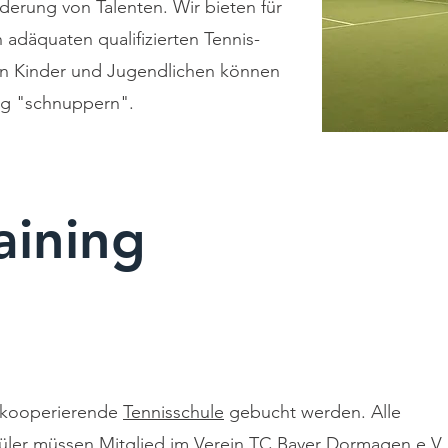
rderung von Talenten. Wir bieten für
n adäquaten qualifizierten Tennis-
rten Kinder und Jugendlichen können
ng "schnuppern".
aining
e kooperierende
Tennisschule
gebucht werden. Alle
hüler müssen Mitglied im Verein TC Bayer Dormagen e.V.