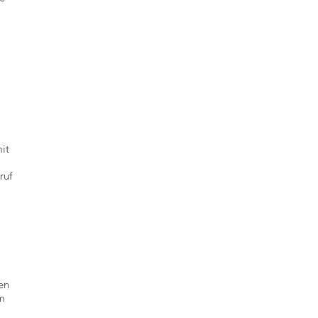
it
ruf
en
em