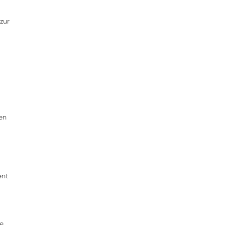
zur
en
ent
se