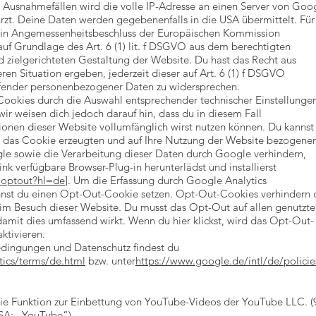
n Ausnahmefällen wird die volle IP-Adresse an einen Server von Goo
rzt. Deine Daten werden gegebenenfalls in die USA übermittelt. Für
 ein Angemessenheitsbeschluss der Europäischen Kommission
auf Grundlage des Art. 6 (1) lit. f DSGVO aus dem berechtigten
d zielgerichteten Gestaltung der Website. Du hast das Recht aus
en Situation ergeben, jederzeit dieser auf Art. 6 (1) f DSGVO
ffender personenbezogener Daten zu widersprechen.
Cookies durch die Auswahl entsprechender technischer Einstellunge
ir weisen dich jedoch darauf hin, dass du in diesem Fall
ionen dieser Website vollumfänglich wirst nutzen können. Du kanns
h das Cookie erzeugten und auf Ihre Nutzung der Website bezogene
ogle sowie die Verarbeitung dieser Daten durch Google verhindern,
k verfügbare Browser-Plug-in herunterlädst und installierst
aoptout?hl=de
]. Um die Erfassung durch Google Analytics
nnst du einen Opt-Out-Cookie setzen. Opt-Out-Cookies verhindern 
eim Besuch dieser Website. Du musst das Opt-Out auf allen genutzt
amit dies umfassend wirkt. Wenn du hier klickst, wird das Opt-Out-
ktivieren.
dingungen und Datenschutz findest du
ics/terms/de.html
bzw. unter
https://www.google.de/intl/de/policie
ie Funktion zur Einbettung von YouTube-Videos der YouTube LLC. (
SA; „YouTube“).