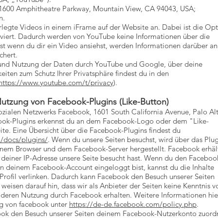
 (1600 Amphitheatre Parkway, Mountain View, CA 94043, USA;
n.
rlegte Videos in einem iFrame auf der Website an. Dabei ist die Op
viert. Dadurch werden von YouTube keine Informationen über die
st wenn du dir ein Video ansiehst, werden Informationen darüber an
chert.
und Nutzung der Daten durch YouTube und Google, über deine
iten zum Schutz Ihrer Privatsphäre findest du in den
https://www.youtube.com/t/privacy
).
Nutzung von Facebook-Plugins (Like-Button)
sozialen Netzwerks Facebook, 1601 South California Avenue, Palo Al
book-Plugins erkennst du an dem Facebook-Logo oder dem "Like-
eite. Eine Übersicht über die Facebook-Plugins findest du
/docs/plugins/
. Wenn du unsere Seiten besuchst, wird über das Plu
inem Browser und dem Facebook-Server hergestellt. Facebook erhäl
t deiner IP-Adresse unsere Seite besucht hast. Wenn du den Faceboo
an deinem Facebook-Account eingeloggt bist, kannst du die Inhalte
Profil verlinken. Dadurch kann Facebook den Besuch unserer Seiten
eisen darauf hin, dass wir als Anbieter der Seiten keine Kenntnis 
e deren Nutzung durch Facebook erhalten. Weitere Informationen hie
ng von facebook unter
https://de-de.facebook.com/policy.php
.
ook den Besuch unserer Seiten deinem Facebook-Nutzerkonto zuord