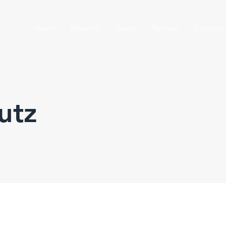
Verein
Aktuelles
Tennis
Termine
Gastrono
utz