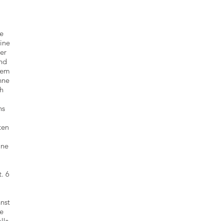
te
ine
er
und
nem
hne
ch
ns
ten
ine
. 6
nst
te
lls