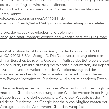
bsite vollumfänglich wirst nutzen können.
 du dich informieren, wie du die Cookies bei den wichtigsten
ieren) kannst:
oogle.com/accounts/answer/61416?hl=de
crosoft.com/de-de/help/17442/windows-internet-explorer-delete-
lla.org/de/kb/cookies-erlauben-und-ablehnen
-de/guide/safari/manage-cookies-and-website-data-sfri11471/mac
en Webanalysedienst Google Analytics der Google Inc. (1600
w, CA 94043, USA; „Google“). Die Datenverarbeitung dient dem
 ihrer Besucher. Dazu wird Google im Auftrag des Betreibers dieser
en benutzen, um Ihre Nutzung der Website auszuwerten, um Report
nzustellen und um weitere, mit der Websitenutzung und der
istungen gegenüber dem Websitebetreiber zu erbringen. Die im
em Browser übermittelte IP-Adresse wird nicht mit anderen Daten 
 die eine Analyse der Benutzung der Website durch dich ermöglich
ormationen über deine Benutzung dieser Website werden in der Rege
A übertragen und dort gespeichert. Auf dieser Website ist die IP-
ird deine IP-Adresse von Google innerhalb von Mitgliedstaaten der
 Vertragsstaaten des Abkommens über den Europäischen