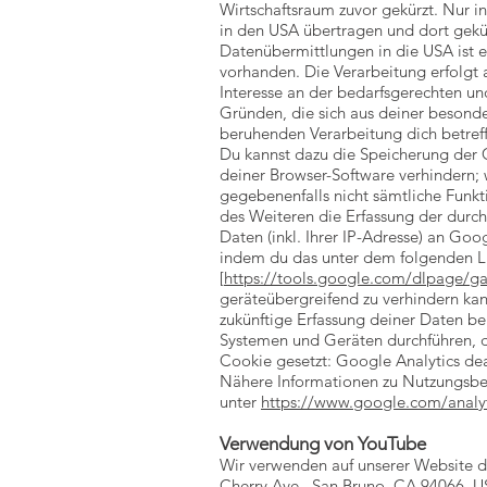
Wirtschaftsraum zuvor gekürzt. Nur i
in den USA übertragen und dort gekü
Datenübermittlungen in die USA ist
vorhanden. Die Verarbeitung erfolgt 
Interesse an der bedarfsgerechten un
Gründen, die sich aus deiner besonder
beruhenden Verarbeitung dich betre
Du kannst dazu die Speicherung der 
deiner Browser-Software verhindern; w
gegebenenfalls nicht sämtliche Funkt
des Weiteren die Erfassung der durc
Daten (inkl. Ihrer IP-Adresse) an Go
indem du das unter dem folgenden Lin
[
https://tools.google.com/dlpage/g
geräteübergreifend zu verhindern ka
zukünftige Erfassung deiner Daten b
Systemen und Geräten durchführen, d
Cookie gesetzt: Google Analytics dea
Nähere Informationen zu Nutzungsbe
unter
https://www.google.com/analyt
Verwendung von YouTube
Wir verwenden auf unserer Website d
Cherry Ave., San Bruno, CA 94066, U