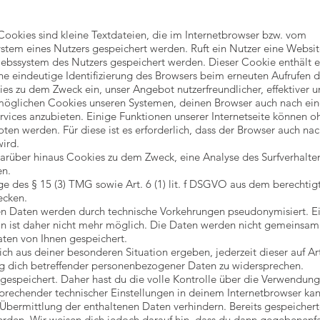
ookies sind kleine Textdateien, die im Internetbrowser bzw. vom
tem eines Nutzers gespeichert werden. Ruft ein Nutzer eine Websi
iebssystem des Nutzers gespeichert werden. Dieser Cookie enthält e
ine eindeutige Identifizierung des Browsers beim erneuten Aufrufen d
es zu dem Zweck ein, unser Angebot nutzerfreundlicher, effektiver 
rmöglichen Cookies unseren Systemen, deinen Browser auch nach ei
rvices anzubieten. Einige Funktionen unserer Internetseite können o
ten werden. Für diese ist es erforderlich, dass der Browser auch na
ird.
arüber hinaus Cookies zu dem Zweck, eine Analyse des Surfverhalte
en.
ge des § 15 (3) TMG sowie Art. 6 (1) lit. f DSGVO aus dem berechtig
ecken.
en Daten werden durch technische Vorkehrungen pseudonymisiert. E
n ist daher nicht mehr möglich. Die Daten werden nicht gemeinsam
ten von Ihnen gespeichert.
ch aus deiner besonderen Situation ergeben, jederzeit dieser auf Art
g dich betreffender personenbezogener Daten zu widersprechen.
espeichert. Daher hast du die volle Kontrolle über die Verwendung
prechender technischer Einstellungen in deinem Internetbrowser kan
Übermittlung der enthaltenen Daten verhindern. Bereits gespeicher
erden. Wir weisen dich jedoch darauf hin, dass du dann gegebenenfa