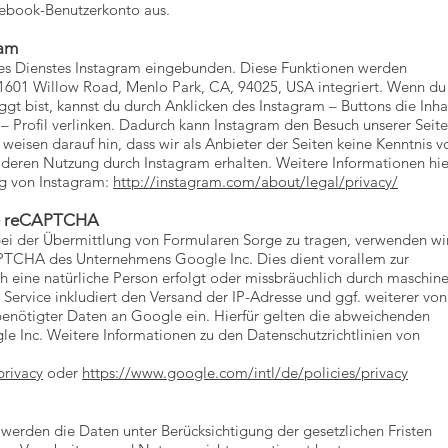
cebook-Benutzerkonto aus.
ram
des Dienstes Instagram eingebunden. Diese Funktionen werden
 1601 Willow Road, Menlo Park, CA, 94025, USA integriert. Wenn du
t bist, kannst du durch Anklicken des Instagram – Buttons die Inha
– Profil verlinken. Dadurch kann Instagram den Besuch unserer Seit
eisen darauf hin, dass wir als Anbieter der Seiten keine Kenntnis 
 deren Nutzung durch Instagram erhalten. Weitere Informationen hie
ng von Instagram:
http://instagram.com/about/legal/privacy/
le reCAPTCHA
bei der Übermittlung von Formularen Sorge zu tragen, verwenden wir
PTCHA des Unternehmens Google Inc. Dies dient vorallem zur
 eine natürliche Person erfolgt oder missbräuchlich durch maschine
 Service inkludiert den Versand der IP-Adresse und ggf. weiterer von
nötigter Daten an Google ein. Hierfür gelten die abweichenden
Inc. Weitere Informationen zu den Datenschutzrichtlinien von
privacy
oder
https://www.google.com/intl/de/policies/privacy
werden die Daten unter Berücksichtigung der gesetzlichen Fristen