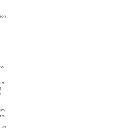
tion
to,
gin
t
k
vom
rzu
nen