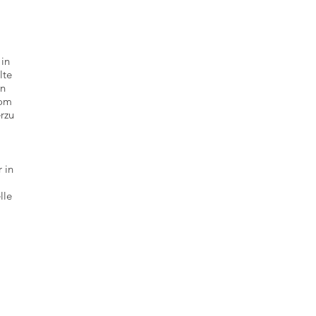
 in
lte
en
vom
rzu
 in
lle