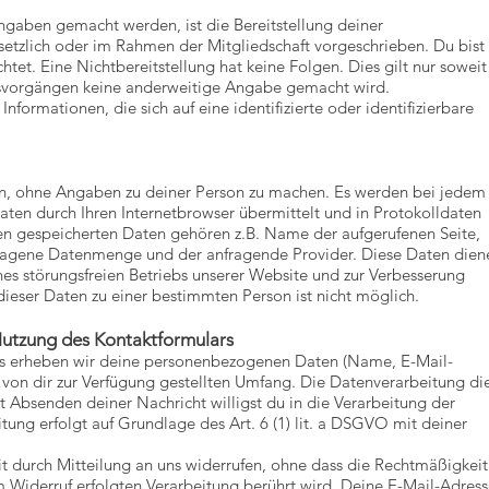
gaben gemacht werden, ist die Bereitstellung deiner
zlich oder im Rahmen der Mitgliedschaft vorgeschrieben. Du bist 
chtet. Eine Nichtbereitstellung hat keine Folgen. Dies gilt nur soweit
svorgängen keine anderweitige Angabe gemacht wird.
formationen, die sich auf eine identifizierte oder identifizierbare
n, ohne Angaben zu deiner Person zu machen. Es werden bei jedem
aten durch Ihren Internetbrowser übermittelt und in Protokolldaten
esen gespeicherten Daten gehören z.B. Name der aufgerufenen Seite,
tragene Datenmenge und der anfragende Provider. Diese Daten dien
nes störungsfreien Betriebs unserer Website und zur Verbesserung
ieser Daten zu einer bestimmten Person ist nicht möglich.
Nutzung des Kontaktformulars
rs erheben wir deine personenbezogenen Daten (Name, E-Mail-
 von dir zur Verfügung gestellten Umfang. Die Datenverarbeitung di
Absenden deiner Nachricht willigst du in die Verarbeitung der
tung erfolgt auf Grundlage des Art. 6 (1) lit. a DSGVO mit deiner
it durch Mitteilung an uns widerrufen, ohne dass die Rechtmäßigkeit
m Widerruf erfolgten Verarbeitung berührt wird. Deine E-Mail-Adres