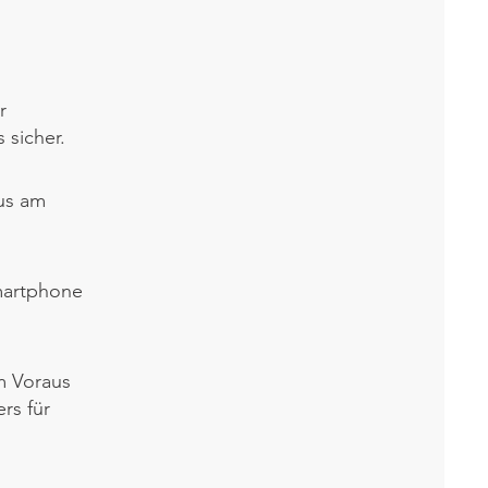
r
 sicher.
us am
martphone
m Voraus
rs für