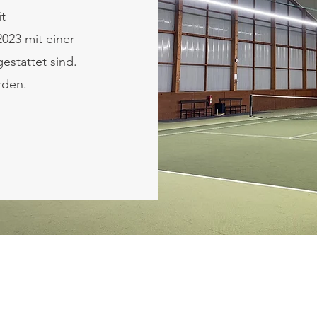
it
023 mit einer
estattet sind.
rden.