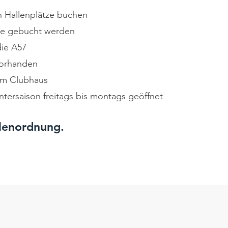
n Hallenplätze buchen
ine gebucht werden
die A57
vorhanden
im Clubhaus
intersaison freitags bis montags geöffnet
llenordnung.