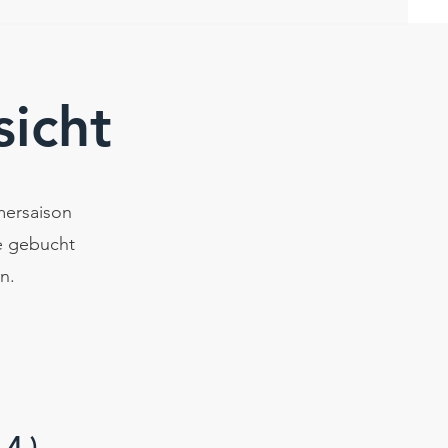
sicht
mersaison
de gebucht
n.
.4.)