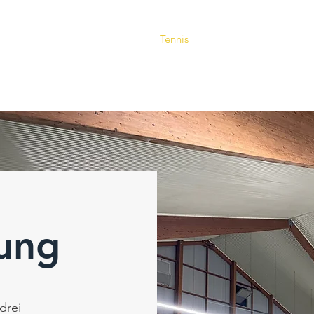
Verein
Aktuelles
Tennis
Termine
Gastrono
ung
drei