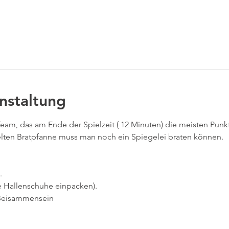
tere Gäste
nstaltung
Team, das am Ende der Spielzeit ( 12 Minuten) die meisten Punkte
ielten Bratpfanne muss man noch ein Spiegelei braten können.
.
te Hallenschuhe einpacken).
 Beisammensein