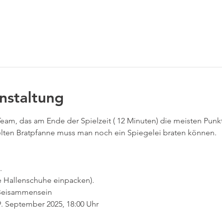
tere Gäste
nstaltung
Team, das am Ende der Spielzeit ( 12 Minuten) die meisten Punkte
ielten Bratpfanne muss man noch ein Spiegelei braten können.
.
te Hallenschuhe einpacken).
 Beisammensein
9. September 2025, 18:00 Uhr