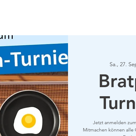
Verein
Aktuelles
Tennis
Termine
Gastrono
Sa., 27. Se
Brat
Turn
Jetzt anmelden zum
Mitmachen können alle C