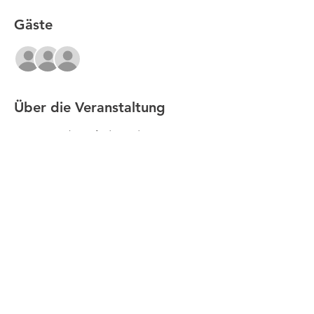
Gäste
+47 weitere Gäste
Über die Veranstaltung
Die Veranstaltung findet in der 
Clubgastronomie statt. Die Plätze sind 
daher begrenzt. Finanziert wird die Party 
aus nicht verbrauchten Beträgen der 
Gastronomie-Umlage. Herzlichen Dank an 
alle Spenderinnen und Spender. 
Anmeldeschluss: 12.12.2023.