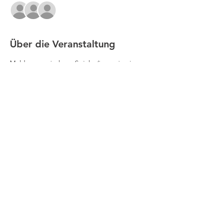
+32 weitere Gäste
Über die Veranstaltung
Meldungen sind pro Spieler/in nur in einer 
Altersklasse (Einzel und Doppel) möglich.
Meldeschluss für alle Disziplinen ist der 
30.04.2025
Nachmeldungen sind aus organisatorischen 
Gründen nicht möglich.
Impressum
Datenschutz
Kontakt