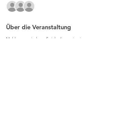
+29 weitere Gäste
Über die Veranstaltung
Meldungen sind pro Spieler/in nur in einer 
Altersklasse (Einzel und Doppel) möglich.
Meldeschluss für alle Disziplinen ist der 
26.04.2026
Nachmeldungen sind aus organisatorischen 
Gründen nicht möglich.
Impressum
Datenschutz
Kontakt