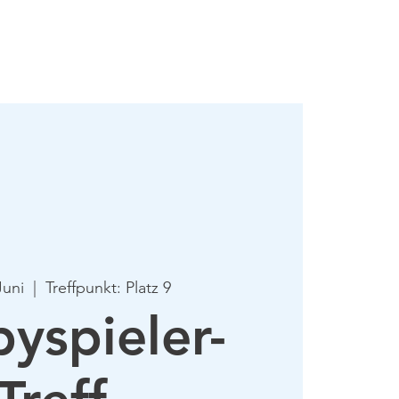
mie
Mehr
Juni
  |  
Treffpunkt: Platz 9
yspieler-