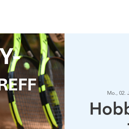
Verein
Aktuelles
Tennis
Termine
Gastrono
Mo., 02. 
Hobb