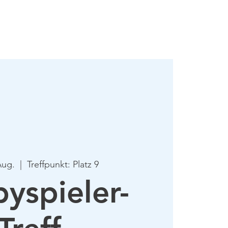
mie
Mehr
Aug.
  |  
Treffpunkt: Platz 9
yspieler-