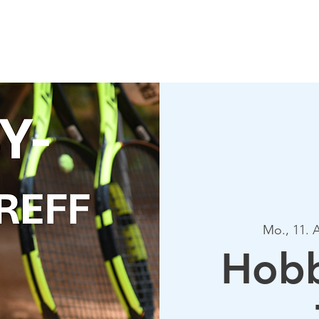
Verein
Aktuelles
Tennis
Termine
Gastrono
Mo., 11. 
Hobb