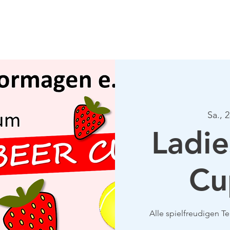
Verein
Aktuelles
Tennis
Termine
Gastrono
Sa., 2
Ladie
Cu
Alle spielfreudigen T