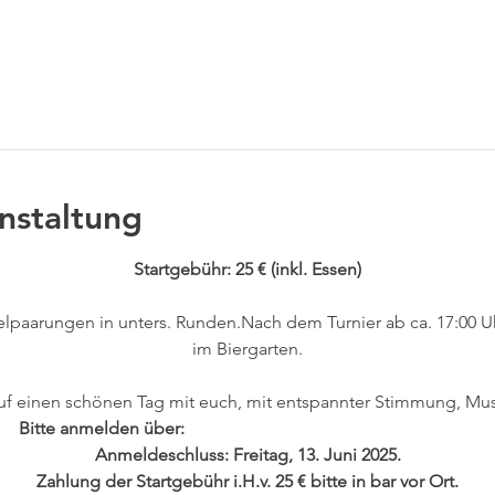
itere Gäste
nstaltung
Startgebühr: 25 € (inkl. Essen)
elpaarungen in unters. Runden.Nach dem Turnier ab ca. 17:00 
im Biergarten.
uf einen schönen Tag mit euch, mit entspannter Stimmung, Mus
Bitte anmelden über: 
www.tc-bayer-dormagen.de/termine
Anmeldeschluss: Freitag, 13. Juni 2025.
Zahlung der Startgebühr i.H.v. 25 € bitte in bar vor Ort.