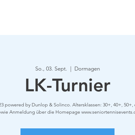
Verein
Aktuelles
Tennis
Termine
Gastrono
So., 03. Sept.
  |  
Dormagen
LK-Turnier
3 powered by Dunlop & Solinco. Altersklassen: 30+, 40+, 50+,
owie Anmeldung über die Homepage www.seniortennisevents.