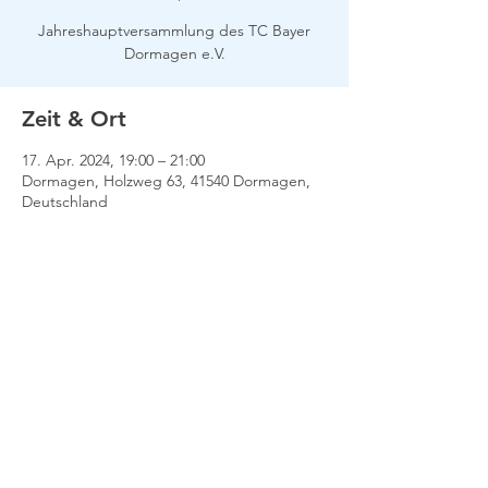
Jahreshauptversammlung des TC Bayer
Dormagen e.V.
Zeit & Ort
17. Apr. 2024, 19:00 – 21:00
Dormagen, Holzweg 63, 41540 Dormagen,
Deutschland
Impressum
Datenschutz
Kontakt
© 2022 TC Bayer Dormagen e.V. |
Wir lieben Tennis