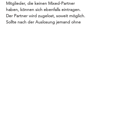
Mitglieder, die keinen Mixed-Partner 
haben, können sich ebenfalls eintragen.  
Der Partner wird zugelost, soweit möglich. 
Sollte nach der Auslosung jemand ohne 
Partner bleiben, informieren wir das 
Mitglied.
Der Spielplan mit Turniermodus hängt nach 
der Auslosung aus.
Siegerehrung im Anschluss an die Spiele.
Impressum
Datenschutz
Kontakt
© 2022 TC Bayer Dormagen e.V. |
Wir lieben Tennis