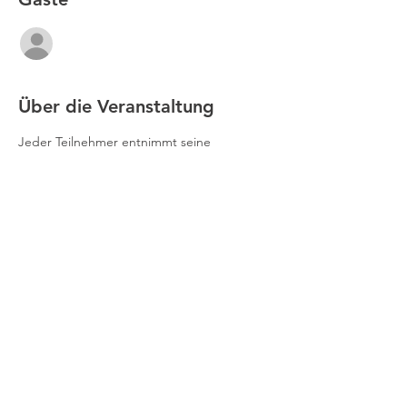
Alle ansehen
Über die Veranstaltung
Jeder Teilnehmer entnimmt seine 
Spieltermine dem ab dem 22.9. im 
Clubhaus aushängenden Spielplan. Die 
Ballmarke ist freigestellt, neue oder gute 
Bälle werden vorausgesetzt. 
Anmeldeschluss: Donnerstag, 21.09.23, 18 
Uhr.
Impressum