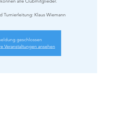
können alle Clubmitglieder.
d Turnierleitung: Klaus Wiemann
eldung geschlossen
re Veranstaltungen ansehen