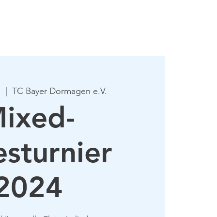
mie
Mehr
.
  |  
TC Bayer Dormagen e.V.
ixed-
sturnier
2024