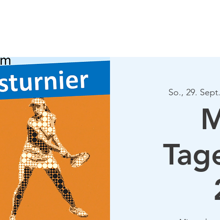
Verein
Aktuelles
Tennis
Termine
Gastrono
So., 29. Sept
M
Tage