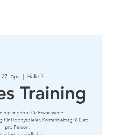
mie
Mehr
, 27. Apr.
  |  
Halle 3
es Training
iningsangebot für Erwachsene:
ng für Hobbyspieler, Kostenbeitrag: 8 Euro
pro Person.
 Kinder/Jugendliche: