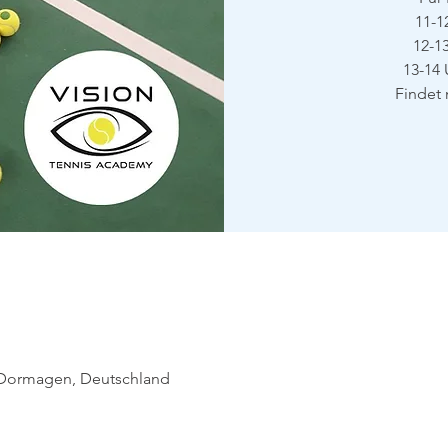
11-1
12-1
13-14 
Findet 
0 Dormagen, Deutschland