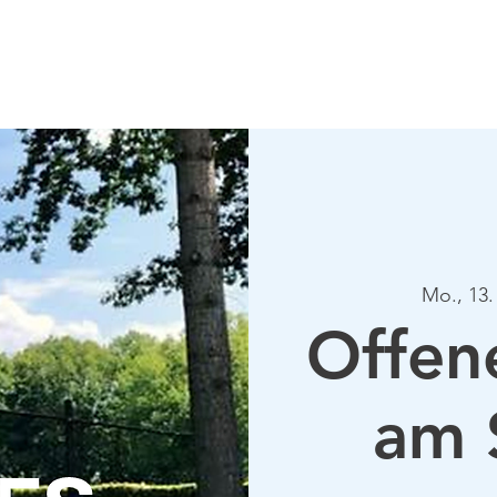
Verein
Aktuelles
Tennis
Termine
Gastrono
Mo., 13.
Offen
am 