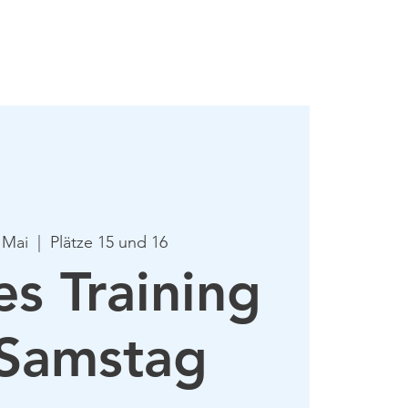
mie
Mehr
 Mai
  |  
Plätze 15 und 16
es Training
Samstag