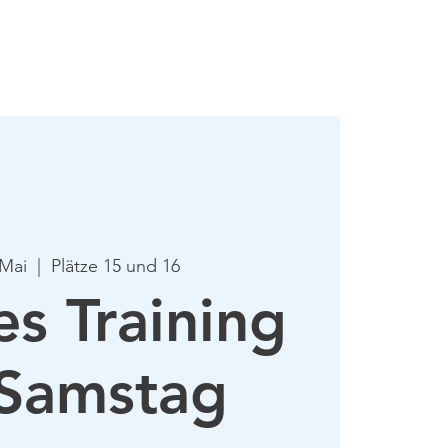
mie
Mehr
 Mai
  |  
Plätze 15 und 16
es Training
Samstag