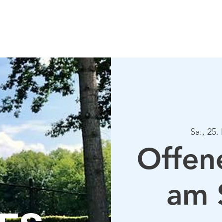
Verein
Aktuelles
Tennis
Termine
Gastrono
Sa., 25.
Offen
am 