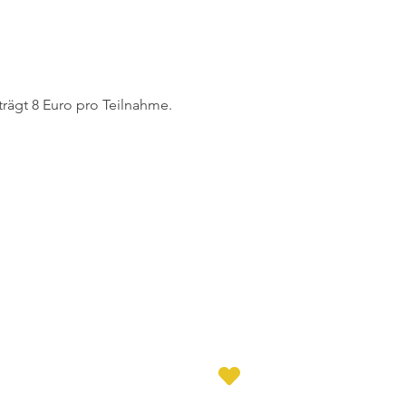
trägt 8 Euro pro Teilnahme.
 Dormagen e.V. | Wir lieben Tennis