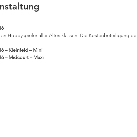
nstaltung
16
 an Hobbyspieler aller Altersklassen. Die Kostenbeteiligung be
16 – Kleinfeld – Mini
/16 – Midcourt – Maxi
kt
© 2022 TC Bayer