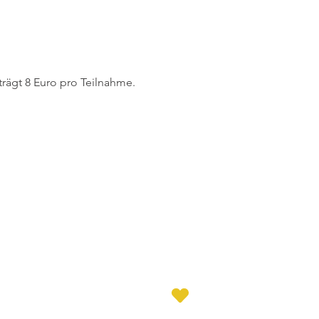
trägt 8 Euro pro Teilnahme.
 Dormagen e.V. | Wir lieben Tennis