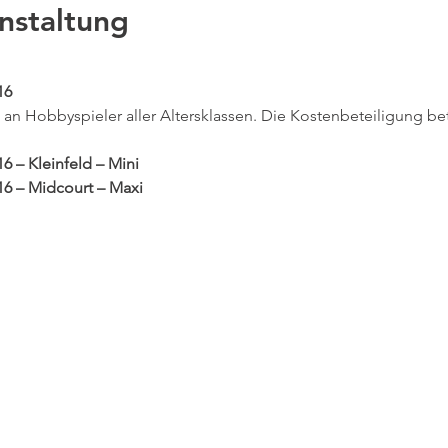
nstaltung
16
 an Hobbyspieler aller Altersklassen. Die Kostenbeteiligung be
16 – Kleinfeld – Mini
/16 – Midcourt – Maxi
kt
© 2022 TC Bayer