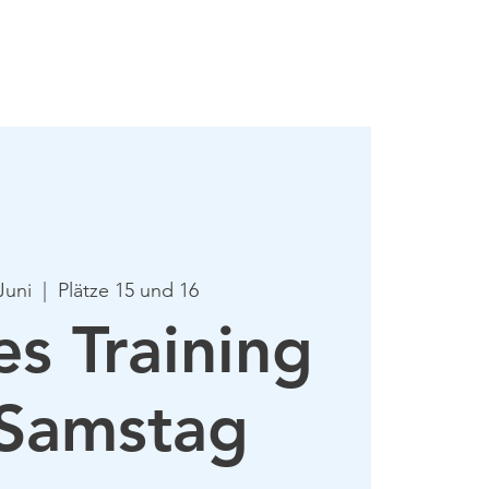
mie
Mehr
Juni
  |  
Plätze 15 und 16
es Training
Samstag