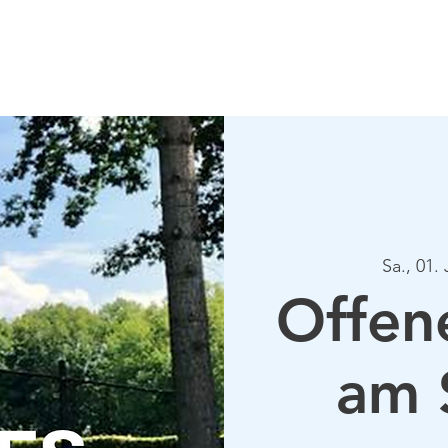
Verein
Aktuelles
Tennis
Termine
Gastrono
Sa., 01. 
Offen
am 