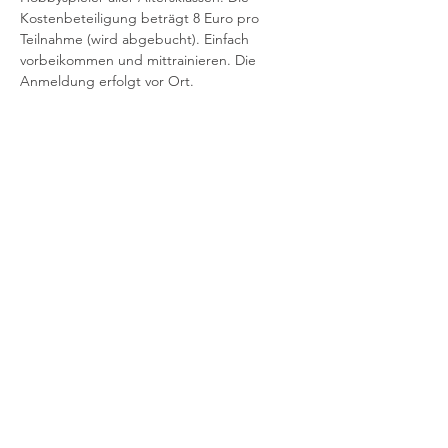
Kostenbeteiligung beträgt 8 Euro pro
Teilnahme (wird abgebucht). Einfach 
vorbeikommen und mittrainieren. Die 
Anmeldung erfolgt vor Ort.
Kinder/Jugendliche – offenes Training -
11:00 – 12:00 Uhr
Mehr anzeigen
Impressum
Datenschutz
Kontakt