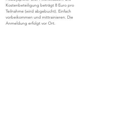
Kostenbeteiligung beträgt 8 Euro pro
Teilnahme (wird abgebucht). Einfach 
vorbeikommen und mittrainieren. Die 
Anmeldung erfolgt vor Ort.
Kinder/Jugendliche – offenes Training -
11:00 – 12:00 Uhr
Mehr anzeigen
Impressum
Datenschutz
Kontakt