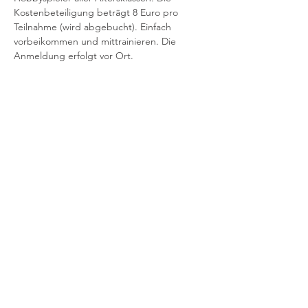
Kostenbeteiligung beträgt 8 Euro pro
Teilnahme (wird abgebucht). Einfach 
vorbeikommen und mittrainieren. Die 
Anmeldung erfolgt vor Ort.
Kinder/Jugendliche – offenes Training -
11:00 – 12:00 Uhr
Mehr anzeigen
Impressum
Datenschutz
Kontakt