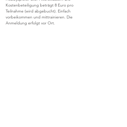
Kostenbeteiligung beträgt 8 Euro pro
Teilnahme (wird abgebucht). Einfach 
vorbeikommen und mittrainieren. Die 
Anmeldung erfolgt vor Ort.
Kinder/Jugendliche – offenes Training -
11:00 – 12:00 Uhr
Mehr anzeigen
Impressum
Datenschutz
Kontakt