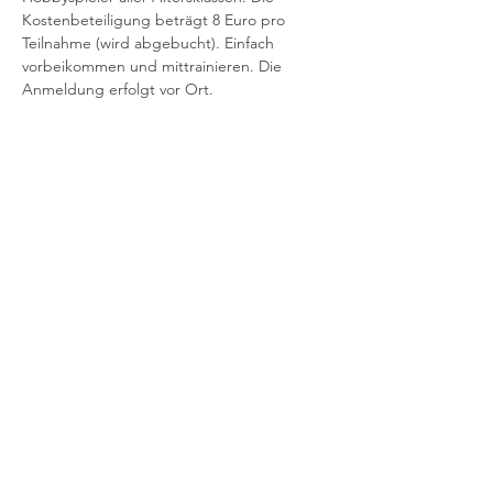
Kostenbeteiligung beträgt 8 Euro pro
Teilnahme (wird abgebucht). Einfach 
vorbeikommen und mittrainieren. Die 
Anmeldung erfolgt vor Ort.
Kinder/Jugendliche – offenes Training -
11:00 – 12:00 Uhr
Mehr anzeigen
Impressum
Datenschutz
Kontakt