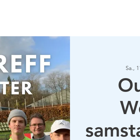
Verein
Aktuelles
Tennis
Termine
Gastrono
Sa., 1
Ou
W
samst