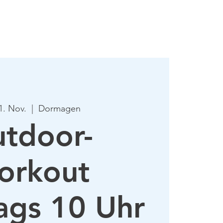
mie
Mehr
1. Nov.
  |  
Dormagen
tdoor-
orkout
ags 10 Uhr