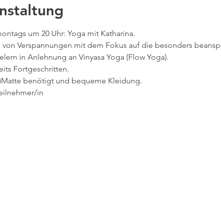
nstaltung
 montags um 20 Uhr: Yoga mit Katharina.
ng von Verspannungen mit dem Fokus auf die besonders beans
elern in Anlehnung an Vinyasa Yoga (Flow Yoga).
its Fortgeschritten.
ga)Matte benötigt und bequeme Kleidung.
eilnehmer/in
kt
© 2022 TC Bayer