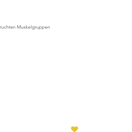
pruchten Muskelgruppen 
 Dormagen e.V. | Wir lieben Tennis