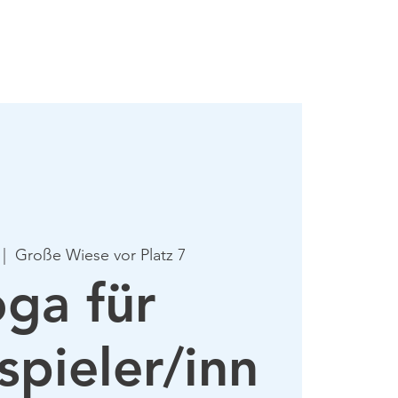
mie
Mehr
 |  
Große Wiese vor Platz 7
ga für
spieler/inn