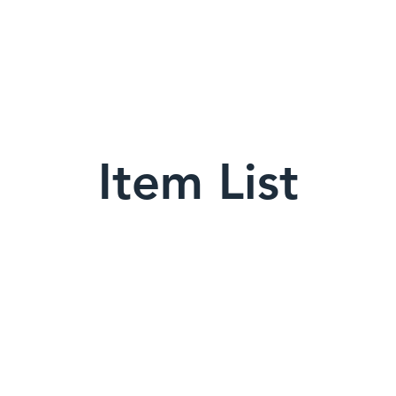
Verein
Aktuelles
Tennis
Termine
Gastrono
Item List