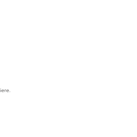
mie
Mehr
iere.