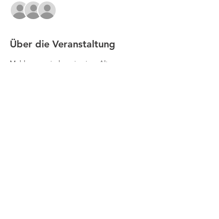
+38 weitere Gäste
Über die Veranstaltung
Meldungen sind nur in einer Altersgruppe 
für Einzel und/oder Doppel möglich.
Meldeschluss für alle Disziplinen ist der 
21.05.2024
Nachmeldungen sind aus organisatorischen 
Gründen nicht möglich.
Impressum
Datenschutz
Kontakt