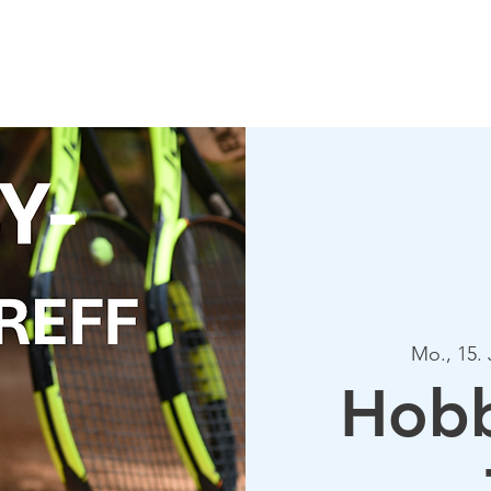
Verein
Aktuelles
Tennis
Termine
Gastrono
Mo., 15. 
Hobb