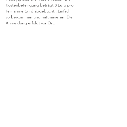
Kostenbeteiligung beträgt 8 Euro pro
Teilnahme (wird abgebucht). Einfach 
vorbeikommen und mittrainieren. Die 
Anmeldung erfolgt vor Ort.
Kinder/Jugendliche – offenes Training -
11:00 – 12:00 Uhr
Mehr anzeigen
Impressum
Datenschutz
Kontakt