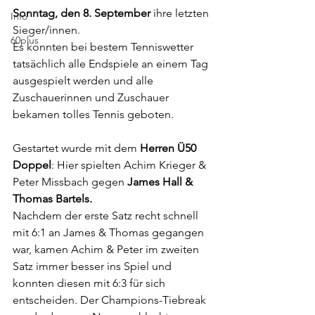
Sonntag, den 8. September
 ihre letzten 
Info
Sieger/innen.
60plus
Es konnten bei bestem Tenniswetter 
tatsächlich alle Endspiele an einem Tag 
ausgespielt werden und alle 
Zuschauerinnen und Zuschauer 
bekamen tolles Tennis geboten.
Gestartet wurde mit dem 
Herren Ü50 
Doppel
: Hier spielten Achim Krieger & 
Peter Missbach gegen 
James Hall & 
Thomas Bartels.
Nachdem der erste Satz recht schnell 
mit 6:1 an James & Thomas gegangen 
war, kamen Achim & Peter im zweiten 
Satz immer besser ins Spiel und 
konnten diesen mit 6:3 für sich 
entscheiden. Der Champions-Tiebreak 