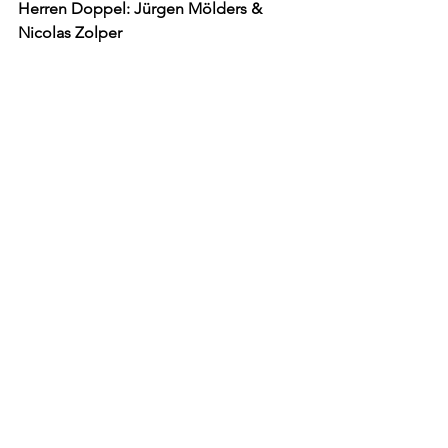
Herren Doppel: Jürgen Mölders & 
Nicolas Zolper
Wir möchten uns hiermit bei allen 
Beteiligen der diesjährigen 
Clubmeisterschaften bedanken und 
hoffen auf eine noch größere Anzahl 
an Mitgliedern, die sich an den 
Meisterschaften 2025 beteiligen 
werden.