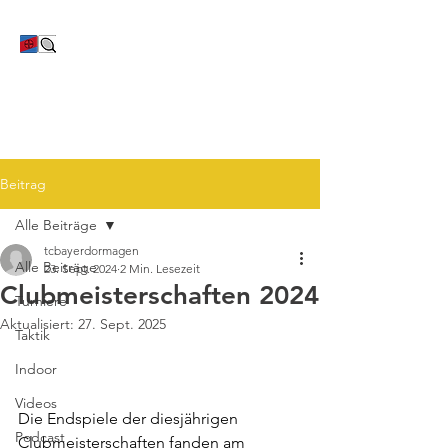
TC Bayer Dormagen
Beitrag
Alle Beiträge
tcbayerdormagen
Alle Beiträge
23. Sept. 2024
2 Min. Lesezeit
Clubmeisterschaften 2024
Turniere
Aktualisiert:
27. Sept. 2025
Taktik
Indoor
Videos
Die Endspiele der diesjährigen 
Podcast
Clubmeisterschaften fanden am 