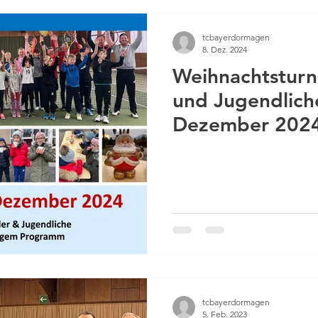
tcbayerdormagen
8. Dez. 2024
Weihnachtsturni
und Jugendlich
Dezember 202
tcbayerdormagen
5. Feb. 2023