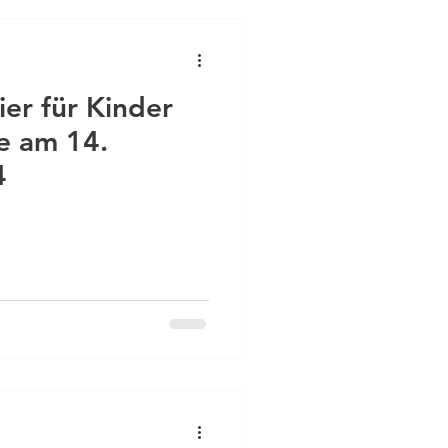
er für Kinder
e am 14.
4