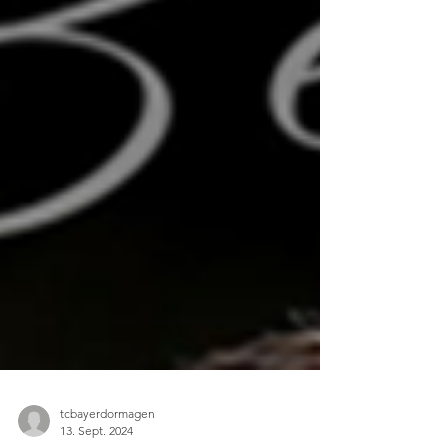
tcbayerdormagen