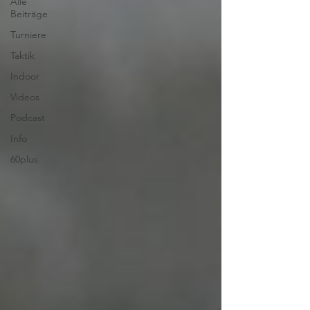
Alle
Beiträge
Turniere
Taktik
Indoor
Videos
Podcast
Info
60plus