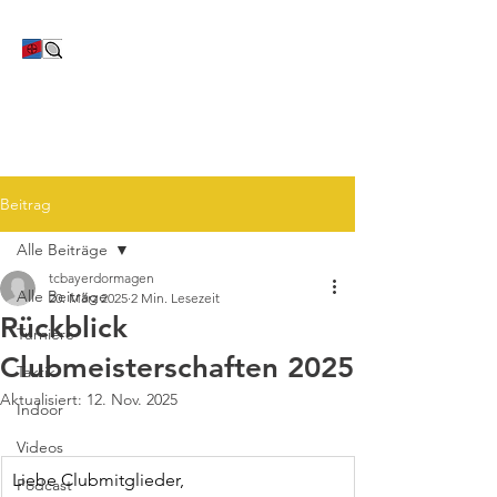
TC Bayer Dormagen
Beitrag
Alle Beiträge
tcbayerdormagen
Alle Beiträge
20. März 2025
2 Min. Lesezeit
Rückblick
Turniere
Clubmeisterschaften 2025
Taktik
Aktualisiert:
12. Nov. 2025
Indoor
Videos
Liebe Clubmitglieder, 
Podcast