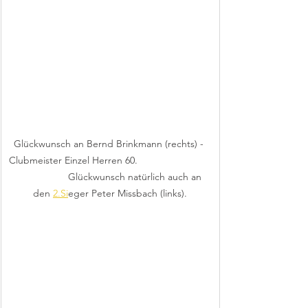
Glückwunsch an Bernd Brinkmann (rechts) - 
Clubmeister Einzel Herren 60.                           
                   Glückwunsch natürlich auch an 
den 
2.Si
eger Peter Missbach (links).