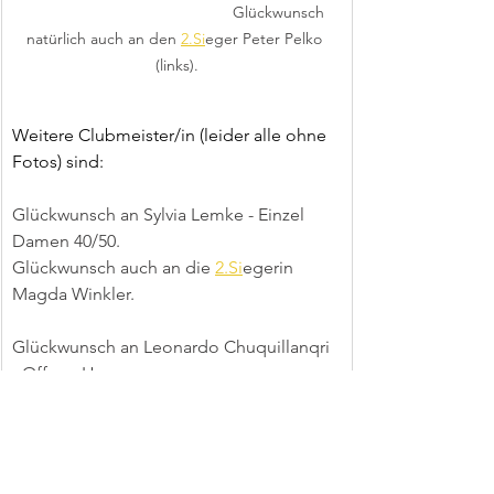
                                               Glückwunsch 
natürlich auch an den 
2.Si
eger Peter Pelko 
(links).
Weitere Clubmeister/in (leider alle ohne 
Fotos) sind:
Glückwunsch an Sylvia Lemke - Einzel 
Damen 40/50.
Glückwunsch auch an die 
2.Si
egerin 
Magda Winkler.
Glückwunsch an Leonardo Chuquillanqri 
- Offene Herren.
Glückwunsch auch an den 
2.Si
eger Yared 
Seib.
👀Ausblick: