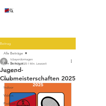
TC Bayer Dormagen
Beitrag
Alle Beiträge
tcbayerdormagen
Alle Beiträge
26. Aug. 2025
1 Min. Lesezeit
Jugend-
Turniere
Clubmeisterschaften 2025
Taktik
Indoor
Videos
Podcast