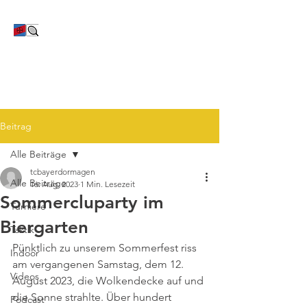
TC Bayer Dormagen
Beitrag
Alle Beiträge
tcbayerdormagen
Alle Beiträge
16. Aug. 2023
1 Min. Lesezeit
Sommercluparty im
Turniere
Biergarten
Taktik
Pünktlich zu unserem Sommerfest riss 
Indoor
am vergangenen Samstag, dem 12. 
Videos
August 2023, die Wolkendecke auf und 
die Sonne strahlte. Über hundert 
Podcast