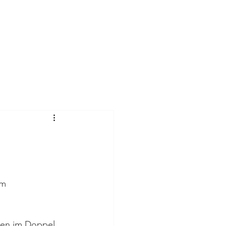
mie
Mehr
im 
sen im Doppel. 