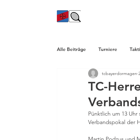
TC Bayer Dormagen
Alle Beiträge
Turniere
Takt
tcbayerdormagen
TC-Herr
Verbands
Pünktlich um 13 Uhr 
Verbandspokal der He
Martin Podzus und M