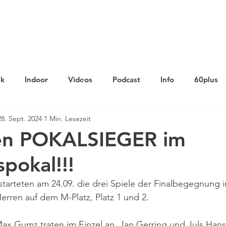
Verein
Aktuelles
Tennis
Termine
Gastrono
ik
Indoor
Videos
Podcast
Info
60plus
28. Sept. 2024
1 Min. Lesezeit
en POKALSIEGER im
pokal!!!
starteten am 24.09. die drei Spiele der Finalbegegnung 
rren auf dem M-Platz, Platz 1 und 2.
ax Gumz traten im Einzel an, Jan Gerring und Juls Han