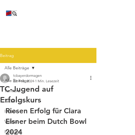
TC Bayer Dormagen
Beitrag
Alle Beiträge
tcbayerdormagen
Alle Beiträge
22. Feb. 2024
1 Min. Lesezeit
TC-Jugend auf
Turniere
Erfolgskurs
Taktik
Riesen Erfolg für Clara 
Indoor
Elsner beim Dutch Bowl 
Videos
2024
Podcast