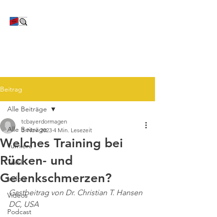
TC Bayer Dormagen
Beitrag
Alle Beiträge
tcbayerdormagen
Alle Beiträge
3. Nov. 2023
4 Min. Lesezeit
Welches Training bei
Turniere
Rücken- und
Taktik
Gelenkschmerzen?
Indoor
Gastbeitrag von Dr. Christian T. Hansen 
Videos
DC, USA
Podcast