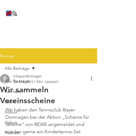
TC Bayer Dormagen
Beitrag
Alle Beiträge
tcbayerdormagen
Alle Beiträge
10. Mai 2023
1 Min. Lesezeit
Wir sammeln
Turniere
Vereinsscheine
Taktik
Wir haben den Tennisclub Bayer 
Indoor
Dormagen bei der Aktion „Scheine für 
Videos
Vereine“ von REWE angemeldet und 
würden gerne ein Kindertennis-Set 
Podcast