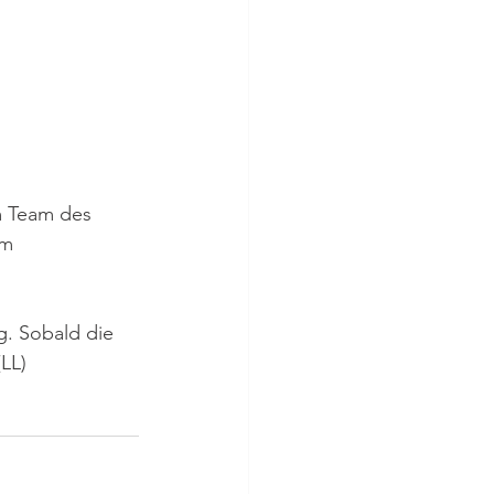
m Team des 
em 
g. Sobald die 
(LL)