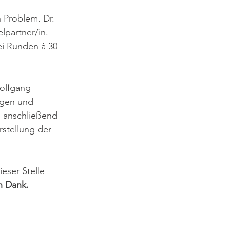
Problem. Dr. 
lpartner/in. 
ei Runden à 30 
olfgang 
ngen und 
d anschließend 
stellung der 
eser Stelle 
en Dank.