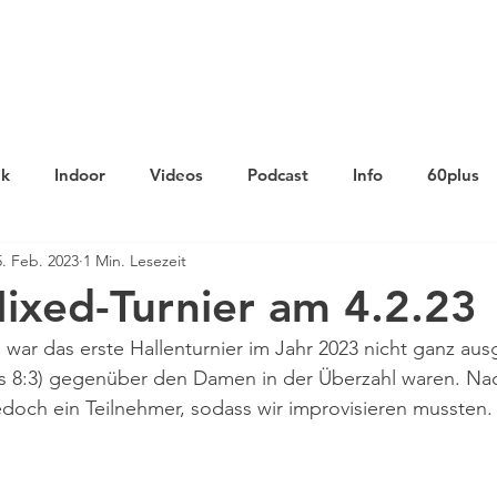
Verein
Aktuelles
Tennis
Termine
Gastrono
ik
Indoor
Videos
Podcast
Info
60plus
5. Feb. 2023
1 Min. Lesezeit
ixed-Turnier am 4.2.23
war das erste Hallenturnier im Jahr 2023 nicht ganz au
nis 8:3) gegenüber den Damen in der Überzahl waren. Na
edoch ein Teilnehmer, sodass wir improvisieren mussten.