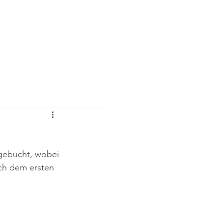
mie
Mehr
sgebucht, wobei 
ch dem ersten 
 