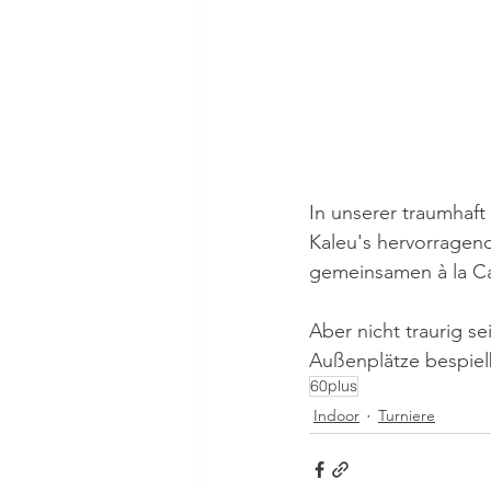
In unserer traumhaf
Kaleu's hervorragend
gemeinsamen à la C
Aber nicht traurig s
Außenplätze bespielb
60plus
Indoor
Turniere