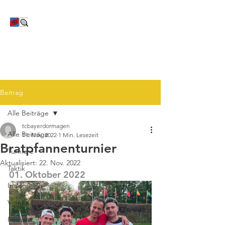
TC Bayer Dormagen
Beitrag
Alle Beiträge
tcbayerdormagen
Alle Beiträge
11. Nov. 2022
1 Min. Lesezeit
Bratpfannenturnier
Turniere
Aktualisiert:
22. Nov. 2022
Taktik
01. Oktober 2022
Indoor
Videos
Podcast