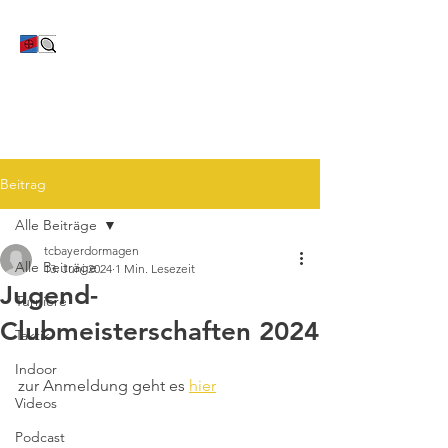
TC Bayer Dormagen
Beitrag
Alle Beiträge
tcbayerdormagen
Alle Beiträge
13. Juni 2024
1 Min. Lesezeit
Jugend-
Turniere
Clubmeisterschaften 2024
Taktik
Indoor
zur Anmeldung geht es 
hier
Videos
Podcast