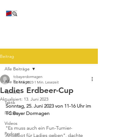
TC Bayer Dormagen
Beitrag
Alle Beiträge
tcbayerdormagen
Alle Beiträge
12. Mai 2023
1 Min. Lesezeit
Ladies Erdbeer-Cup
Turniere
Aktualisiert:
13. Juni 2023
Taktik
Sonntag, 25. Juni 2023 von 11-16 Uhr im 
Indoor
TC Bayer Dormagen
Videos
"Es muss auch ein Fun-Turnier-
Podcast
Angebot für Ladies geben", dachte 