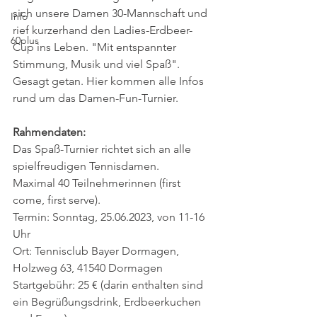
sich unsere Damen 30-Mannschaft und 
Info
rief kurzerhand den Ladies-Erdbeer-
60plus
Cup ins Leben. "Mit entspannter 
Stimmung, Musik und viel Spaß". 
Gesagt getan. Hier kommen alle Infos 
rund um das Damen-Fun-Turnier.
Rahmendaten:
Das Spaß-Turnier richtet sich an alle 
spielfreudigen Tennisdamen.
Maximal 40 Teilnehmerinnen (first 
come, first serve).
Termin: Sonntag, 25.06.2023, von 11-16 
Uhr
Ort: Tennisclub Bayer Dormagen, 
Holzweg 63, 41540 Dormagen
Startgebühr: 25 € (darin enthalten sind 
ein Begrüßungsdrink, Erdbeerkuchen 