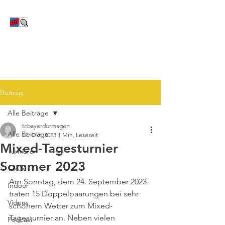
TC Bayer Dormagen
Beitrag
Alle Beiträge
tcbayerdormagen
Alle Beiträge
12. Okt. 2023
1 Min. Lesezeit
Mixed-Tagesturnier
Turniere
Sommer 2023
Taktik
Am Sonntag, dem 24. September 2023 
Indoor
traten 15 Doppelpaarungen bei sehr 
Videos
schönem Wetter zum Mixed-
Tagesturnier an. Neben vielen 
Podcast