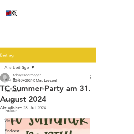
TC Bayer Dormagen
Beitrag
Alle Beiträge
tcbayerdormagen
Alle Beiträge
22. Juli 2024
0 Min. Lesezeit
TC-Summer-Party am 31.
Turniere
August 2024
Taktik
Aktualisiert:
28. Juli 2024
Indoor
Videos
Podcast